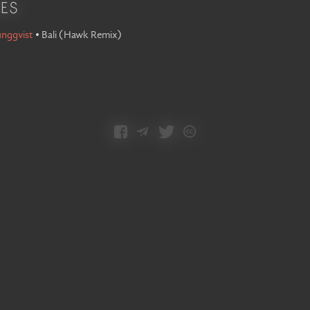
es
unggvist
•
Bali
(
Hawk Remix
)