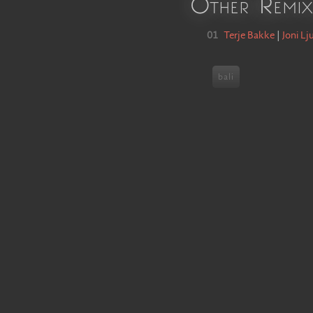
Other Remix
01
Terje Bakke
|
Joni Lj
bali