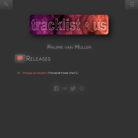
Philippe van Mullem
Releases
01
Philippe van Mullem
•
The Secret Folder
(
Part 1
)