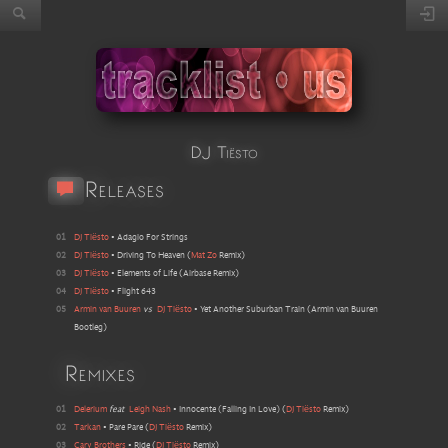
DJ Tiësto
Releases
01
DJ Tiësto
•
Adagio For Strings
02
DJ Tiësto
•
Driving To Heaven
(
Mat Zo
Remix
)
03
DJ Tiësto
•
Elements of Life
(
Airbase Remix
)
04
DJ Tiësto
•
Flight 643
05
Armin van Buuren
vs
DJ Tiësto
•
Yet Another Suburban Train
(
Armin van Buuren
Bootleg
)
Remixes
01
Delerium
feat
Leigh Nash
•
Innocente (Falling In Love)
(
DJ Tiësto
Remix
)
02
Tarkan
•
Pare Pare
(
DJ Tiësto
Remix
)
03
Cary Brothers
•
Ride
(
DJ Tiësto
Remix
)