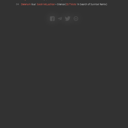
04
Delerium
feat
Sarah McLachlan
•
Silence
(
DJ Tiësto
'In Search of Sunrise' Remix
)