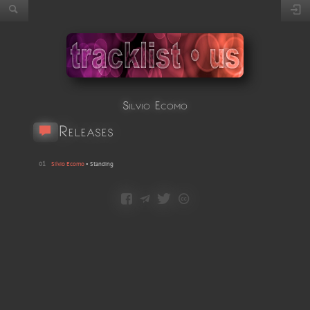
Silvio Ecomo
Releases
01
Silvio Ecomo
•
Standing