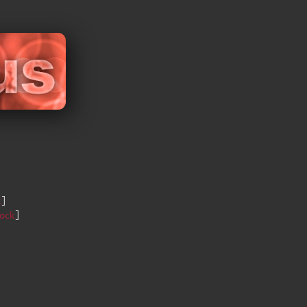
k
]
ock
]